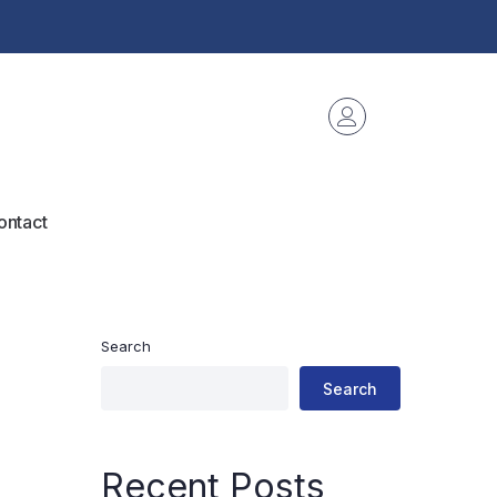
ontact
Search
Search
Recent Posts