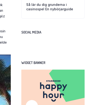
ek
Så lär du dig grunderna i
casinospel En nybörjarguide
lan
 göz
hsin
SOCIAL MEDIA
bu
 elde
WIDGET BANNER