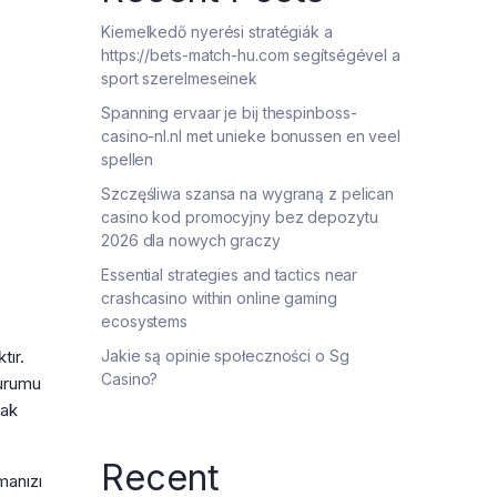
Kiemelkedő nyerési stratégiák a
https://bets-match-hu.com segítségével a
sport szerelmeseinek
Spanning ervaar je bij thespinboss-
casino-nl.nl met unieke bonussen en veel
spellen
Szczęśliwa szansa na wygraną z pelican
casino kod promocyjny bez depozytu
2026 dla nowych graczy
Essential strategies and tactics near
crashcasino within online gaming
ecosystems
tır.
Jakie są opinie społeczności o Sg
Casino?
durumu
rak
Recent
manızı