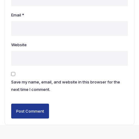
Email
*
Website
Save my name, email, and website in this browser for the
next time I comment.