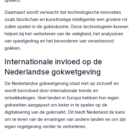
spelers.
Daarnaast wordt verwacht dat technologische innovaties
zoals blockchain en kunstmatige intelligentie een grotere rol
zullen spelen in de gokindustrie. Deze technologieën kunnen
helpen bij het verbeteren van de veiligheid, het analyseren
van speelgedrag en het bevorderen van verantwoord
gokken.
Internationale invloed op de
Nederlandse gokwetgeving
De Nederlandse gokwetgeving staat niet op zichzelf en
wordt beïnvloed door internationale trends en
ontwikkelingen. Veel landen in Europa hebben hun eigen
gokwetten aangepast om beter in te spelen op de
digitalisering van de gokmarkt. Dit biedt Nederland de kans
om te leren van de ervaringen van andere landen en om zijn
eigen regelgeving verder te verbeteren.